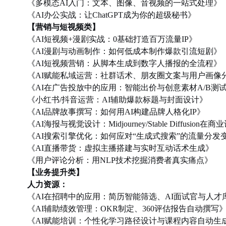
《多模态
AI入门：文本、图像、音视频的一站式处理》
《
AI办公实战：让ChatGPT成为你的超级秘书》
【
营销与短视频类
】
《
AI短视频+漫剧实战：0基础打造百万流量IP》
《
AI漫剧与动画制作：如何低成本制作爆款引流短剧》
《
AI短视频营销：从脚本生成到数字人播报的全流程》
《
AI赋能私域运营：社群话术、朋友圈文案与用户画像
《
AI在广告投放中的应用：智能出价与创意素材A/B测
《小红书
/抖音运营：AI辅助爆款标题与封面设计》
《
AI品牌故事撰写：如何用AI构建品牌人格化IP》
《
AI海报与视觉设计：Midjourney/Stable Diffusio
《
AI搜索引擎优化：如何应对“生成式搜索”的流量分发
《
AI直播带货：虚拟主播搭建与实时互动话术生成》
《用户评论分析：用
NLP技术挖掘消费者真实痛点》
【业务提升类】
人力资源：
《
AI在招聘中的应用：简历智能筛选、AI面试官与人才
《
AI辅助绩效管理：OKR制定、360评估报告自动撰写
《
AI赋能培训：个性化学习路径设计与课程内容自动生