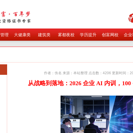
育管理
大健康类
建筑类
雾都夜校
学历提升
创富网校
企业
作者：佚名 来源：本站整理 点击数：
4206
更新时间：
2
从战略到落地：2026 企业 AI 内训，10