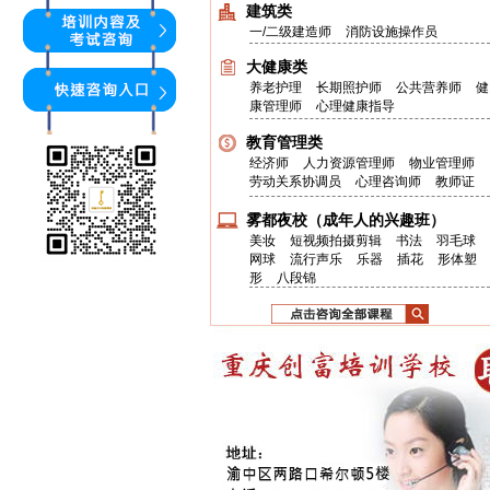
建筑类
一/二级建造师
消防设施操作员
大健康类
养老护理
长期照护师
公共营养师
健
康管理师
心理健康指导
教育管理类
经济师
人力资源管理师
物业管理师
劳动关系协调员
心理咨询师
教师证
雾都夜校（成年人的兴趣班）
美妆
短视频拍摄剪辑
书法
羽毛球
网球
流行声乐
乐器
插花
形体塑
形
八段锦