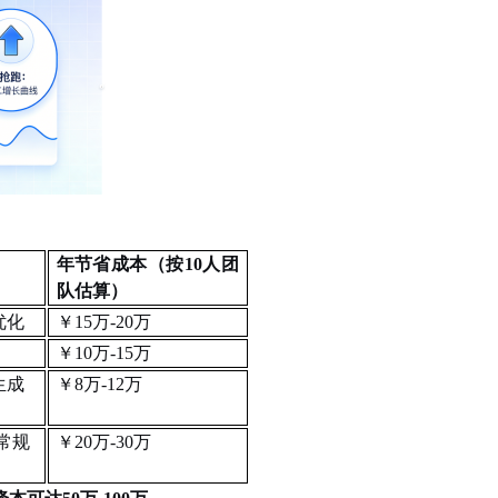
年节省成本
（按
10人团
队估算）
优化
￥15万-20万
￥10万-15万
生成
￥8万-12万
%常规
￥20万-30万