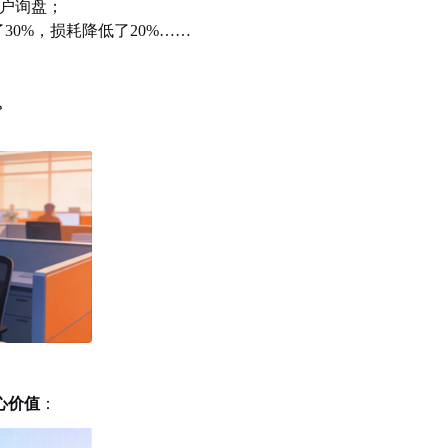
客户询盘；
了30%，损耗降低了20%……
。
心价值
：