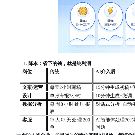
1.
降本：省下的钱，就是纯利润
岗位
传统
AI介入后
文案
/运营
每天
2小时写稿
15分钟生成初稿+
设计
单张海报
2小时
10分钟生成+微调
数据分析
每周
8小时处理报
对话式分析
+自动
表
客服
每人每天处理
200
AI智能体处理70
单
问题