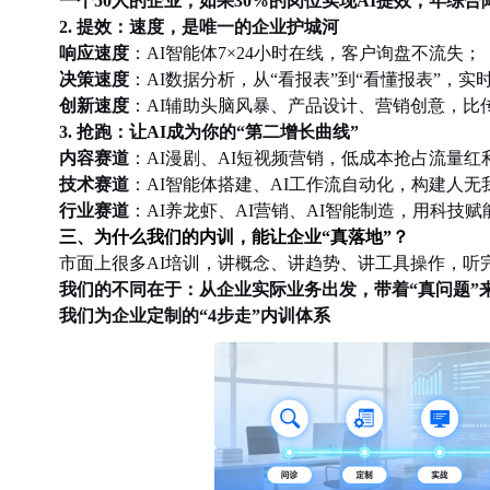
一个
50人的企业，如果30%的岗位实现AI提效，年综合降
2. 提效：速度，是唯一的企业护城河
响应速度
：
AI智能体7×24小时在线，客户询盘不流失；
决策速度
：
AI数据分析，从“看报表”到“看懂报表”，
创新速度
：
AI辅助头脑风暴、产品设计、营销创意，比
3. 抢跑：让AI成为你的“第二增长曲线”
内容赛道
：
AI漫剧、AI短视频营销，低成本抢占流量红
技术赛道
：
AI智能体搭建、AI工作流自动化，构建人无
行业赛道
：
AI养龙虾、AI营销、AI智能制造，用科技
三、为什么我们的内训，能让企业
“真落地”？
市面上很多
AI培训，讲概念、讲趋势、讲工具操作，听
我们的不同在于：从企业实际业务出发，带着
“真问题”
我们为企业定制的
“4步走”内训体系