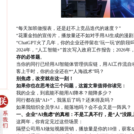
“每天加班做报表，还是赶不上竞品迭代的速度？”
“花重金拍的宣传片，播放量还不如对手用AI生成的漫剧
“ChatGPT火了几年，你的企业还停留在‘玩一玩’的阶段
2024年，“人工智能+”首次写入政府工作报告；202
6
年
存的必答题
。
当你的同行已经用
AI智能体管理供应链，用AI工作流自
客上千时，你的企业还在*“人海战术”吗？
别焦虑，改变就在这一刻！
如果你也在思考这三个问题，这篇文章值得你读完：
我的企业，到底能不能用
AI降本？能降多少？
同行都在搞
“AI+”，我落后了吗？还来得及吗？
如果我组织全员学
AI，能落地吗？会不会又是一阵风？
一、企业
“AI焦虑”的真相：不是工具不行，是“人”没跟
这两年，你肯定见过这些场景：
隔壁公司用
AI做短视频营销，播放量是你的10倍，获客成