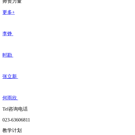
师资力量
更多+
李铮
时勘
张立新
何雨欣
Tel咨询电话
023-63606811
教学计划