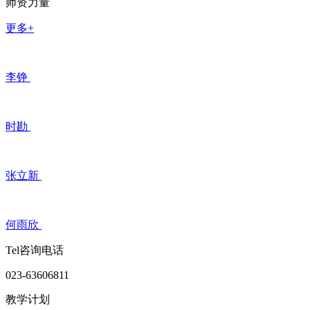
师资力量
更多+
李铮
时勘
张立新
何雨欣
Tel咨询电话
023-63606811
教学计划