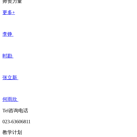
师资力量
更多+
李铮
时勘
张立新
何雨欣
Tel咨询电话
023-63606811
教学计划