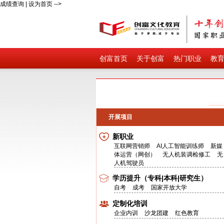
成绩查询
|
设为首页
-->
创富首页
关于创富
热门职业
教
开展项目
新职业
互联网营销师
AI人工智能训练师
新媒
体运营（网创）
无人机装调检修工
无
人机驾驶员
学历提升（专科|本科|研究生）
自考
成考
国家开放大学
定制化培训
企业内训
沙龙团建
红色教育