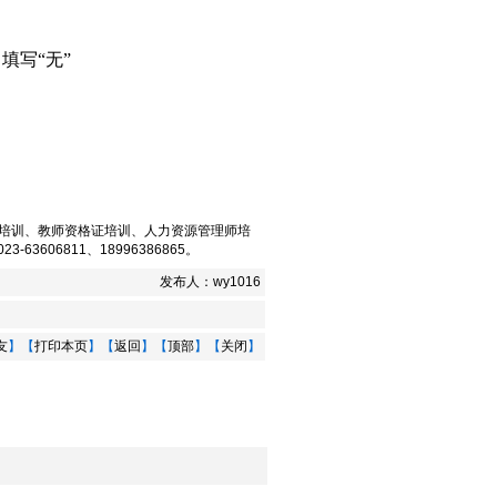
填写“无”
培训
、
教师资格证培训
、
人力资源管理师培
-63606811、18996386865。
发布人：
wy1016
友
】【
打印本页
】【
返回
】【
顶部
】【
关闭
】