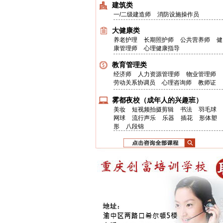
建筑类
一/二级建造师
消防设施操作员
大健康类
养老护理
长期照护师
公共营养师
健
康管理师
心理健康指导
教育管理类
经济师
人力资源管理师
物业管理师
劳动关系协调员
心理咨询师
教师证
雾都夜校（成年人的兴趣班）
美妆
短视频拍摄剪辑
书法
羽毛球
网球
流行声乐
乐器
插花
形体塑
形
八段锦