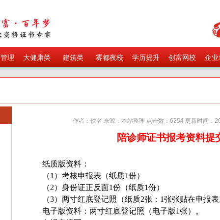
育管理
大健康类
建筑类
雾都夜校
学历提升
创富网校
企业
作者：佚名 来源：本站整理 点击数：
6254
更新时间：
2
陪诊师证书报考资料提
纸质版资料：
（
1）考核申报表（纸质1份）
（
2）身份证正反面1份（纸质1份）
（
3）两寸红底登记照（纸质2张：1张张贴在申报表
电子版资料：两寸红底登记照（电子版
1张）。