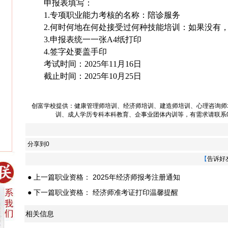
申报表填写：
1.专项职业能力考核的名称：陪诊服务
2.何时何地在何处接受过何种技能培训：如果没有，
3.申报表统一一张A4纸打印
4.签字处要盖手印
考试时间：
2025年11月16日
截止时间：
2025年10
月
25
日
创富学校提供：
健康管理师培训
、
经济师培训
、
建造师培训
、
心理咨询师
训
、
成人学历专科本科教育
、
企事业团体内训
等，有需求请联系023
分享到
0
【
告诉好
● 上一篇职业资格：
2025年经济师报考注册通知
● 下一篇职业资格：
经济师准考证打印温馨提醒
相关信息