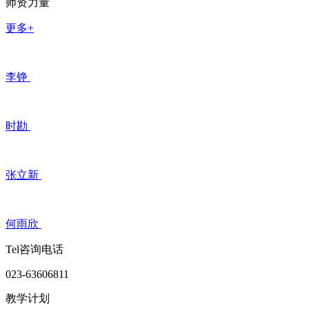
师资力量
更多+
李铮
时勘
张立新
何雨欣
Tel咨询电话
023-63606811
教学计划