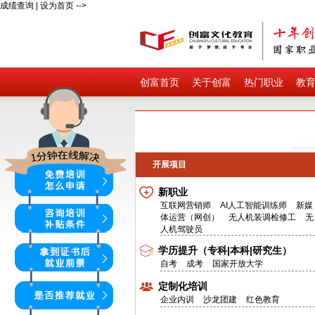
成绩查询
|
设为首页
-->
创富首页
关于创富
热门职业
教
开展项目
新职业
互联网营销师
AI人工智能训练师
新媒
体运营（网创）
无人机装调检修工
无
人机驾驶员
学历提升（专科|本科|研究生）
自考
成考
国家开放大学
定制化培训
企业内训
沙龙团建
红色教育