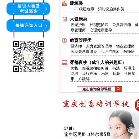
建筑类
一/二级建造师
消防设施操作员
大健康类
养老护理
长期照护师
公共营养师
健
康管理师
心理健康指导
教育管理类
经济师
人力资源管理师
物业管理师
劳动关系协调员
心理咨询师
教师证
雾都夜校（成年人的兴趣班）
美妆
短视频拍摄剪辑
书法
羽毛球
网球
流行声乐
乐器
插花
形体塑
形
八段锦