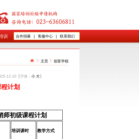
培训
合作招募
|
客服中心
|
联系我们
主页
创富学校
025-12-10
【字体：
小
大
】
课程计划
营销师初级课程计划
培训课时
教学方式