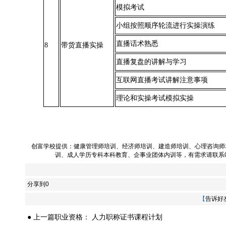
模拟考试
小组按照顺序轮流进行实操演练
直播话术熟悉
8
带货直播实操
直播复盘的讲解与学习
互联网直播考试讲解注意事项
理论和实操考试模拟实操
创富学校提供：
健康管理师培训
、
经济师培训
、
建造师培训
、
心理咨询师
训
、
成人学历专科本科教育
、
企事业团体内训
等，有需求请联系023
分享到
0
【
告诉好
● 上一篇职业资格：
人力职称证书课程计划