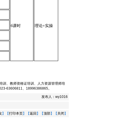
6课时
理论+实操
培训
、
教师资格证培训
、
人力资源管理师培
-63606811、18996386865。
发布人：
wy1016
友
】【
打印本页
】【
返回
】【
顶部
】【
关闭
】