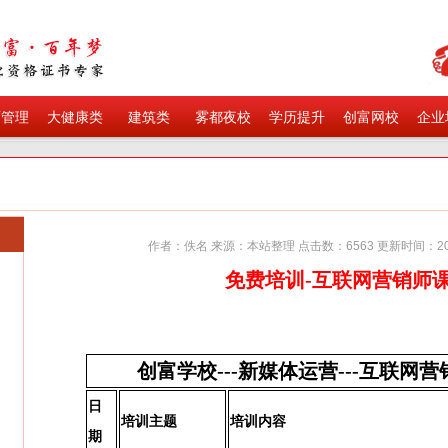
育管理
大健康类
建筑类
雾都夜校
学历提升
创富网校
企业
作者：佚名 来源：本站整理 点击数：
6563
更新时间：
2
免费培训-互联网营销师
创富学校---新媒体运营---互联网
日
培训主题
培训内容
期