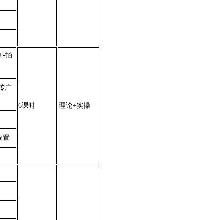
-拍
传广
6课时
理论+实操
设置