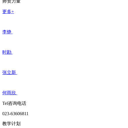
师资力量
更多+
李铮
时勘
张立新
何雨欣
Tel咨询电话
023-63606811
教学计划